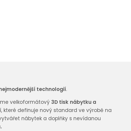
nejmodernější technologií
.
ízíme velkoformátový
3D tisk
nábytku a
ní, které definuje nový standard ve výrobě na
vytvářet nábytek a doplňky s nevídanou
.