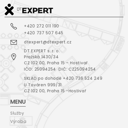
+420 272 011 190
+420 737 507 645
dtexpert@dtexpert.cz
DT EXPERT s. r. o.
Pražská 1430/34
CZ 102 00, Praha 15 – Hostivař
IČO: 25094254 DIČ: CZ25094254
SKLAD po dohodě +420 736 524 249
U Továren 999/31
CZ 102 00, Praha 15 -Hostivař
MENU
Služby
Výroba