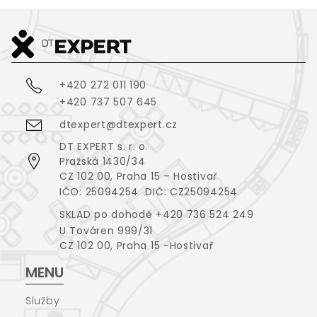
+420 272 011 190
+420 737 507 645
dtexpert@dtexpert.cz
DT EXPERT s. r. o.
Pražská 1430/34
CZ 102 00, Praha 15 – Hostivař
IČO: 25094254 DIČ: CZ25094254
SKLAD po dohodě +420 736 524 249
U Továren 999/31
CZ 102 00, Praha 15 -Hostivař
MENU
Služby