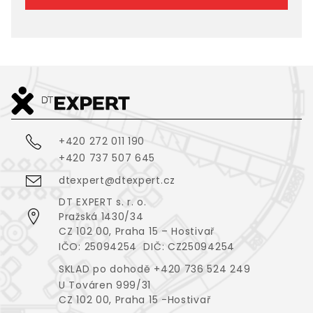
+420 272 011 190
+420 737 507 645
dtexpert@dtexpert.cz
DT EXPERT s. r. o.
Pražská 1430/34
CZ 102 00, Praha 15 – Hostivař
IČO: 25094254 DIČ: CZ25094254
SKLAD po dohodě +420 736 524 249
U Továren 999/31
CZ 102 00, Praha 15 -Hostivař