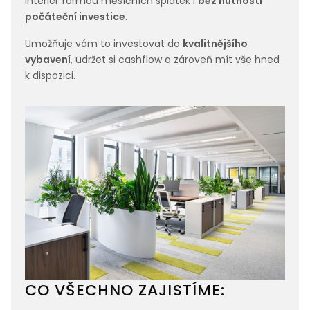
interiér formou měsíčních splátek i
bez nutnosti
počáteční investice
.
Umožňuje vám to investovat do
kvalitnějšího
vybavení
, udržet si cashflow a zároveň mít vše hned
k dispozici.
CO VŠECHNO ZAJISTÍME: