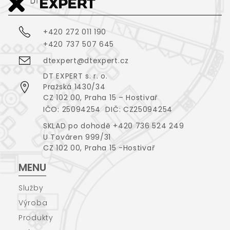
+420 272 011 190
+420 737 507 645
dtexpert@dtexpert.cz
DT EXPERT s. r. o.
Pražská 1430/34
CZ 102 00, Praha 15 – Hostivař
IČO: 25094254 DIČ: CZ25094254
SKLAD po dohodě +420 736 524 249
U Továren 999/31
CZ 102 00, Praha 15 -Hostivař
MENU
Služby
Výroba
Produkty