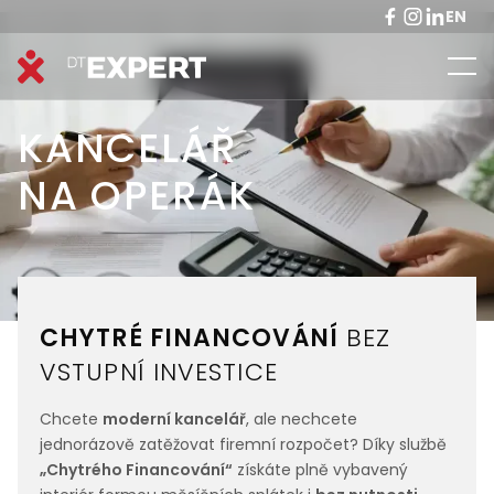
EN
KANCELÁŘ
NA OPERÁK
CHYTRÉ FINANCOVÁNÍ
BEZ
VSTUPNÍ INVESTICE
Chcete
moderní kancelář
, ale nechcete
jednorázově zatěžovat firemní rozpočet? Díky službě
„Chytrého Financování“
získáte plně vybavený